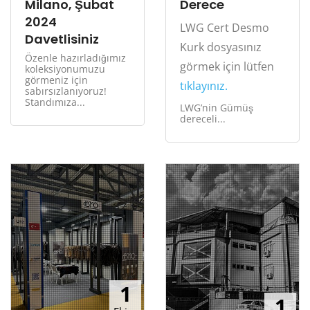
Milano, Şubat
Derece
2024
LWG Cert Desmo
Davetlisiniz
Kurk dosyasınız
Özenle hazırladığımız
görmek için lütfen
koleksiyonumuzu
görmeniz için
tıklayınız.
sabırsızlanıyoruz!
Standımıza...
LWG’nin Gümüş
dereceli...
1
1