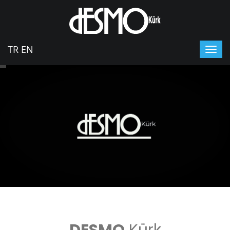
TR
EN