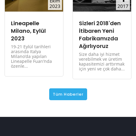
Ekim
2023
2017
Lineapelle
Sizleri 2018'den
Milano, Eylül
İtibaren Yeni
2023
Fabrikamızda
Ağırlıyoruz
19-21 Eylül tarihleri
arasında Italya
Size daha iyi hizmet
Milano’da yapılan
verebilmek ve üretim
Lineapelle Fuarı’nda
kapasitemizi arttırmak
özenle...
için yeni ve çok daha...
Tüm Haberler