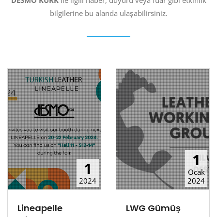
DESMO
KÜRK
ile ilgili haber, duyuru veya fuar gibi etkinlik
bilgilerine bu alanda ulaşabilirsiniz.
1
1
Ocak
2024
2024
Lineapelle
LWG Gümüş